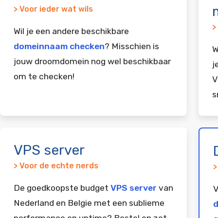
> Voor ieder wat wils
>
Wil je een andere beschikbare
domeinnaam checken
? Misschien is
W
jouw droomdomein nog wel beschikbaar
j
om te checken!
V
s
VPS server
> Voor de echte nerds
>
De goedkoopste budget
VPS server
van
V
Nederland en Belgie met een sublieme
d
performance en uptime? Bestel en zet