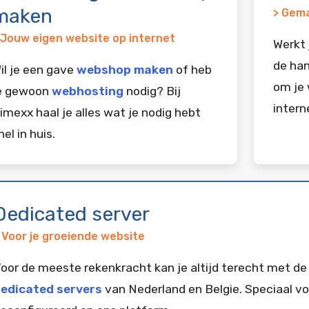
maken
> Gema
 Jouw eigen website op internet
Werkt 
de han
il je een gave
webshop maken
of heb
om je 
e gewoon
webhosting
nodig? Bij
intern
imexx haal je alles wat je nodig hebt
nel in huis.
Dedicated server
 Voor je groeiende website
oor de meeste rekenkracht kan je altijd terecht met de
edicated servers
van Nederland en Belgie. Speciaal vo