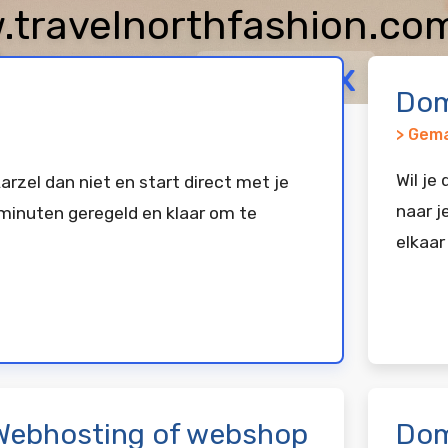
travelnorthfashion.co
arkeerd bij
Vimexx
Dom
> Gema
Wil je
arzel dan niet en start direct met je
naar j
minuten geregeld en klaar om te
elkaar
Webhosting of webshop
Dom